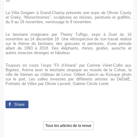
18.
La Villa Gregam à Grand-Champ présente une expo de Olivier Courty
et Greky, “Monochromes”, sculptures en résines, peintures et graffitis,
du 9 au 19 novembre, vernissage le 9 novembre.
Le bestiaire imaginaire par Thierry Tuffigo, expo à Guer du 16
novembre au 14 décembre 18. Une rétrospective de son travail réalisé
sur le thème du bestiaire, des gravures et peintures, d’une période
allant de 1993 à 2018. Des éléphants, rhinos, girafes, aurochs et
autres insectes étranges et fabuleux.
Toujours en cours l’expo “Fil d’Ariane” par Corinne Véret-Collin aux
Bigotes, Anima avec le bestiaire utopique au musée de la Cohue, la
ville de Vannes au château de Limur, Gilbert Garcin au Kiosque photo
sur le port, Les salles investies par différents artistes au DéDalE,
Portraits de Villes par Olivier Lavorel, Galerie Cécile Loiret.
Share
Tous les articles de la revue