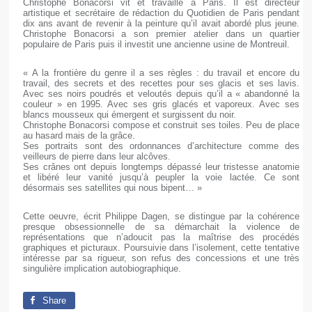
Christophe Bonacorsi vit et travaille à Paris. Il est directeur
artistique et secrétaire de rédaction du Quotidien de Paris pendant
dix ans avant de revenir à la peinture qu’il avait abordé plus jeune.
Christophe Bonacorsi a son premier atelier dans un quartier
populaire de Paris puis il investit une ancienne usine de Montreuil.
« A la frontière du genre il a ses règles : du travail et encore du
travail, des secrets et des recettes pour ses glacis et ses lavis.
Avec ses noirs poudrés et veloutés depuis qu’il a « abandonné la
couleur » en 1995. Avec ses gris glacés et vaporeux. Avec ses
blancs mousseux qui émergent et surgissent du noir.
Christophe Bonacorsi compose et construit ses toiles. Peu de place
au hasard mais de la grâce.
Ses portraits sont des ordonnances d’architecture comme des
veilleurs de pierre dans leur alcôves.
Ses crânes ont depuis longtemps dépassé leur tristesse anatomie
et libéré leur vanité jusqu’à peupler la voie lactée. Ce sont
désormais ses satellites qui nous bipent… »
Cette oeuvre, écrit Philippe Dagen, se distingue par la cohérence
presque obsessionnelle de sa démarchait la violence de
représentations que n’adoucit pas la maîtrise des procédés
graphiques et picturaux. Poursuivie dans l’isolement, cette tentative
intéresse par sa rigueur, son refus des concessions et une très
singulière implication autobiographique.
Share